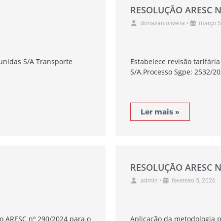
RESOLUÇÃO ARESC N
•
donavan.oliveira
março 5
eunidas S/A Transporte
Estabelece revisão tarifár
S/A.Processo Sgpe: 2532/2
Ler mais »
RESOLUÇÃO ARESC N
•
admin
fevereiro 5, 2026
ão ARESC nº 290/2024 para o
Aplicação da metodologia p