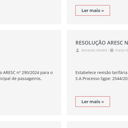
Ler mais »
RESOLUÇÃO ARESC N
•
donavan.oliveira
março 6
ão ARESC nº 290/2024 para o
Estabelece revisão tarifár
icipal de passageiros,
S.A.Processo Sgpe: 2544/20
Ler mais »