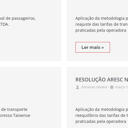
pal de passageiros,
Aplicação da metodologia p
LTDA.
reajuste das tarifas de tra
praticadas pela operadora
Ler mais »
RESOLUÇÃO ARESC N
•
donavan.oliveira
março 1
 de transporte
Aplicação da metodologia p
presso Taioense
reequilíbrio das tarifas de
praticadas pela operadora