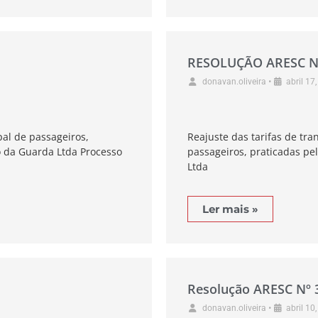
RESOLUÇÃO ARESC N
•
donavan.oliveira
abril 17
pal de passageiros,
Reajuste das tarifas de tr
 da Guarda Ltda Processo
passageiros, praticadas pe
Ltda
Ler mais »
Resolução ARESC Nº 
•
donavan.oliveira
abril 10