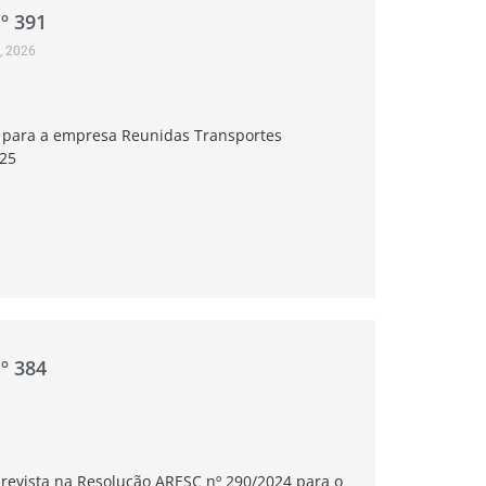
º 391
, 2026
ia para a empresa Reunidas Transportes
025
º 384
revista na Resolução ARESC nº 290/2024 para o