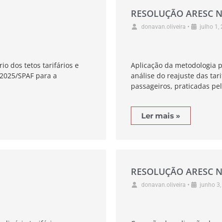
RESOLUÇÃO ARESC N
•
donavan.oliveira
julho 1,
io dos tetos tarifários e
Aplicação da metodologia p
/2025/SPAF para a
análise do reajuste das tar
passageiros, praticadas pe
Ler mais »
RESOLUÇÃO ARESC N
•
donavan.oliveira
junho 3