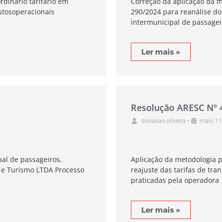
rdinário tarifário em
Correção da aplicação da m
stosoperacionais
290/2024 para reanálise do 
intermunicipal de passagei
Ler mais »
Resolução ARESC Nº 
•
donavan.oliveira
maio 11
pal de passageiros,
Aplicação da metodologia p
 e Turismo LTDA Processo
reajuste das tarifas de tra
praticadas pela operadora
Ler mais »