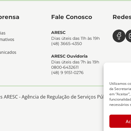
prensa
Fale Conosco
Redes
ARESC
ias
Dias úteis das 11h às 19h
mativos
(48) 3665-4350
nicados
ARESC Ouvidoria
Dias úteis das 7h às 19h
0800-6432611
(48) 9 9151-0276
Utilizamos co
da Secretaria
em “Aceitar”
 ARESC - Agência de Regulação de Serviços Públicos de San
funcionalida
necessários 
Ac