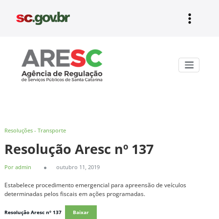
Pular
para
o
conteúdo
Aresc
Resoluções - Transporte
Resolução Aresc nº 137
Por admin
outubro 11, 2019
Estabelece procedimento emergencial para apreensão de veículos
determinadas pelos fiscais em ações programadas.
Resolução Aresc nº 137
Baixar