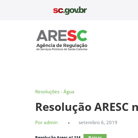
Pular
para
o
conteúdo
Aresc
Resoluções - Água
Resolução ARESC n
Por admin
setembro 6, 2019
Resolução Aresc nº 114
Baixar