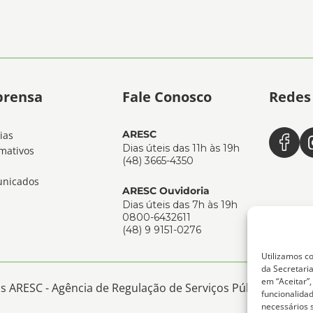
prensa
Fale Conosco
Redes 
ARESC
ias
Dias úteis das 11h às 19h
mativos
(48) 3665-4350
nicados
ARESC Ouvidoria
Dias úteis das 7h às 19h
0800-6432611
(48) 9 9151-0276
Utilizamos co
da Secretaria
em “Aceitar”
 ARESC - Agência de Regulação de Serviços Públicos de San
funcionalida
necessários 