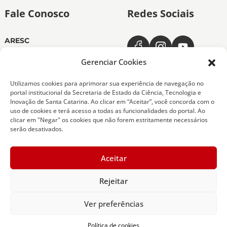
Fale Conosco
Redes Sociais
ARESC
Dias úteis das 11h às 19h
(48) 3665-4350
Gerenciar Cookies
ARESC Ouvidoria
Utilizamos cookies para aprimorar sua experiência de navegação no
Dias úteis das 7h às 19h
portal institucional da Secretaria de Estado da Ciência, Tecnologia e
0800-6432611
Inovação de Santa Catarina. Ao clicar em “Aceitar”, você concorda com o
(48) 9 9151-0276
uso de cookies e terá acesso a todas as funcionalidades do portal. Ao
clicar em "Negar" os cookies que não forem estritamente necessários
serão desativados.
Copyright 2026 Todos os Direitos Reservados
Aceitar
ARESC - Agência de Regulação de Serviços Públicos
de Santa Catarina -
Desenvolvedor - SCTI
Rejeitar
Ver preferências
Política de cookies