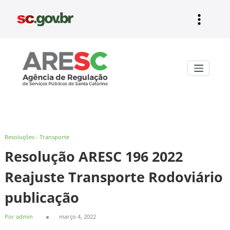
Pular
para
o
conteúdo
Aresc
Resoluções - Transporte
Resolução ARESC 196 2022
Reajuste Transporte Rodoviário
publicação
Por admin
março 4, 2022