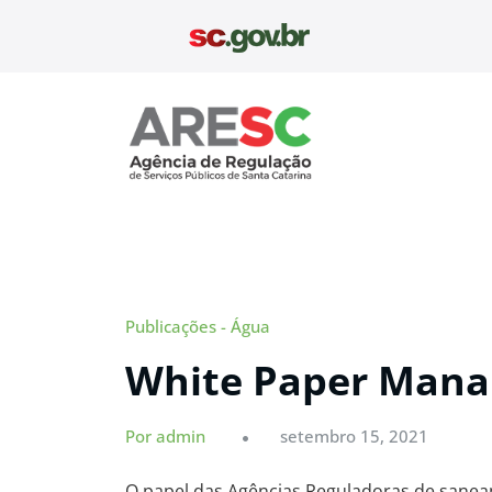
Pular
para
o
conteúdo
Aresc
Publicações - Água
White Paper Mana
Por admin
setembro 15, 2021
O papel das Agências Reguladoras de sanea