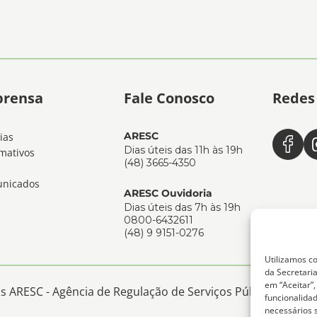
prensa
Fale Conosco
Redes 
ARESC
ias
Dias úteis das 11h às 19h
mativos
(48) 3665-4350
nicados
ARESC Ouvidoria
Dias úteis das 7h às 19h
0800-6432611
(48) 9 9151-0276
Utilizamos co
da Secretaria
em “Aceitar”
 ARESC - Agência de Regulação de Serviços Públicos de San
funcionalida
necessários 