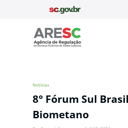
Pular
para
o
conteúdo
Aresc
Notícias
8° Fórum Sul Brasi
Biometano