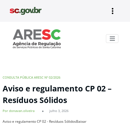
Pular
para
o
conteúdo
Aresc
CONSULTA PÚBLICA ARESC Nº 02/2026
Aviso e regulamento CP 02 –
Resíduos Sólidos
Por donavan.oliveira
julho 3, 2026
Aviso e regulamento CP 02 - Resíduos SólidosBaixar