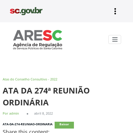
Pular
para
o
conteúdo
Aresc
Atas do Conselho Consultivo - 2022
ATA DA 274ª REUNIÃO
ORDINÁRIA
Por admin
abril 8, 2022
ATA-DA-274-REUNIAO-ORDINARIA
Baixar
Share this content: