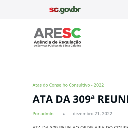
Pular
para
o
conteúdo
Aresc
Atas do Conselho Consultivo - 2022
ATA DA 309ª REU
Por admin
dezembro 21, 2022
ATA-DA-309-REUNIAO-ORDINARIA-DO-CONS