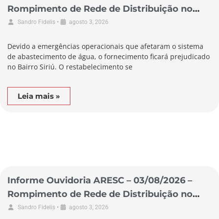
Rompimento de Rede de Distribuição no
Município de Garopaba
•
Sandro Fidelis
agosto 3, 2026
Devido a emergências operacionais que afetaram o sistema
de abastecimento de água, o fornecimento ficará prejudicado
no Bairro Siriú. O restabelecimento se
Leia mais »
Informe Ouvidoria ARESC – 03/08/2026 –
Rompimento de Rede de Distribuição no
Município de Laguna
•
Sandro Fidelis
agosto 3, 2026