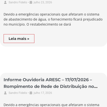
Município de São Lourenço do Oeste
•
Sandro Fidelis
julho 23, 2026
Devido a emergências operacionais que afetaram o sistema
de abastecimento de água, o fornecimento ficará prejudicado
no município. O restabelecimento se dará
Leia mais »
Informe Ouvidoria ARESC – 17/07/2026 –
Rompimento de Rede de Distribuição no
Município de Garopaba
•
Sandro Fidelis
julho 17, 2026
Devido a emergências operacionais que afetaram o sistema