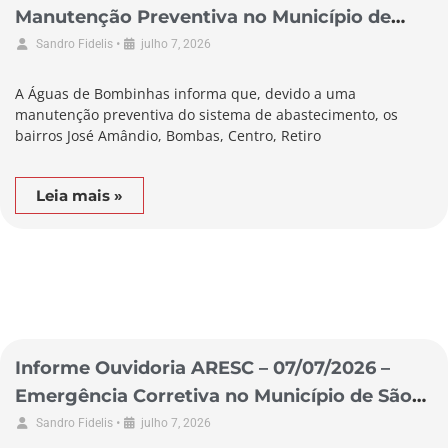
Manutenção Preventiva no Município de
Bombinhas
•
Sandro Fidelis
julho 7, 2026
A Águas de Bombinhas informa que, devido a uma
manutenção preventiva do sistema de abastecimento, os
bairros José Amândio, Bombas, Centro, Retiro
Leia mais »
Informe Ouvidoria ARESC – 07/07/2026 –
Emergência Corretiva no Município de São
Lourenço do Oeste
•
Sandro Fidelis
julho 7, 2026