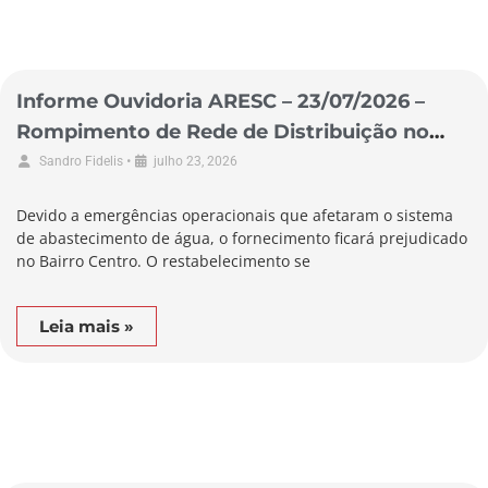
Informe Ouvidoria ARESC – 23/07/2026 –
Rompimento de Rede de Distribuição no
Município de Biguaçu
•
Sandro Fidelis
julho 23, 2026
Devido a emergências operacionais que afetaram o sistema
de abastecimento de água, o fornecimento ficará prejudicado
no Bairro Centro. O restabelecimento se
Leia mais »