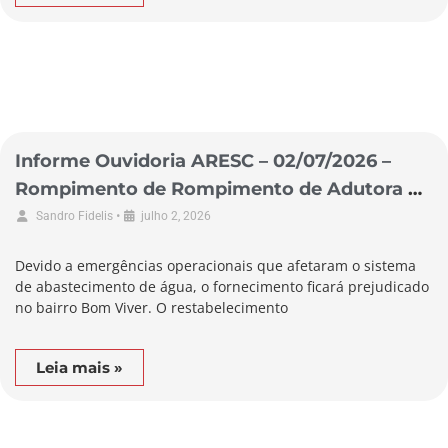
Informe Ouvidoria ARESC – 02/07/2026 –
Rompimento de Rompimento de Adutora no
Município de Biguaçu
•
Sandro Fidelis
julho 2, 2026
Devido a emergências operacionais que afetaram o sistema
de abastecimento de água, o fornecimento ficará prejudicado
no bairro Bom Viver. O restabelecimento
Leia mais »