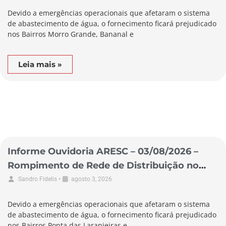
Devido a emergências operacionais que afetaram o sistema
de abastecimento de água, o fornecimento ficará prejudicado
nos Bairros Morro Grande, Bananal e
Leia mais »
Informe Ouvidoria ARESC – 03/08/2026 –
Rompimento de Rede de Distribuição no
Município de Pescaria Brava
•
Sandro Fidelis
agosto 3, 2026
Devido a emergências operacionais que afetaram o sistema
de abastecimento de água, o fornecimento ficará prejudicado
nos Bairros Ponta das Laranjeiras e