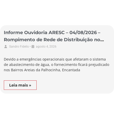
Informe Ouvidoria ARESC – 04/08/2026 –
Rompimento de Rede de Distribuição no
Município de Garopaba
•
Sandro Fidelis
agosto 4, 2026
Devido a emergências operacionais que afetaram o sistema
de abastecimento de água, o fornecimento ficará prejudicado
nos Bairros Areias da Palhocinha, Encantada
Leia mais »