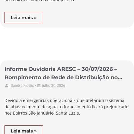
Leia mais »
Informe Ouvidoria ARESC – 30/07/2026 –
Rompimento de Rede de Distribuição no
Município de Braço do Norte
•
Sandro Fidelis
julho 30, 2026
Devido a emergências operacionais que afetaram o sistema
de abastecimento de água, o fornecimento ficará prejudicado
nos Bairros São Januário, Santa Luzia,
Leia mais »