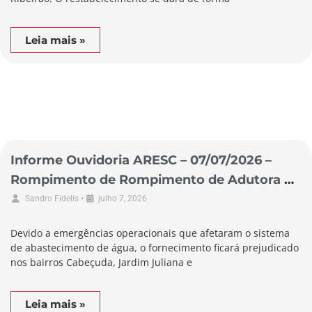
Leia mais »
Informe Ouvidoria ARESC – 07/07/2026 –
Rompimento de Rompimento de Adutora no
Município de Laguna
•
Sandro Fidelis
julho 7, 2026
Devido a emergências operacionais que afetaram o sistema
de abastecimento de água, o fornecimento ficará prejudicado
nos bairros Cabeçuda, Jardim Juliana e
Leia mais »