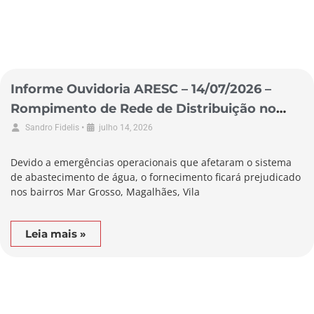
Informe Ouvidoria ARESC – 14/07/2026 –
Rompimento de Rede de Distribuição no
Município de Laguna
•
Sandro Fidelis
julho 14, 2026
Devido a emergências operacionais que afetaram o sistema
de abastecimento de água, o fornecimento ficará prejudicado
nos bairros Mar Grosso, Magalhães, Vila
Leia mais »