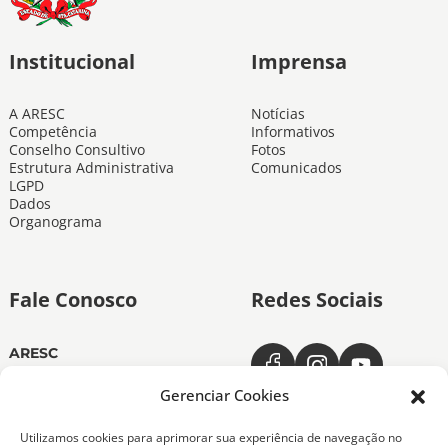
Institucional
Imprensa
A ARESC
Notícias
Competência
Informativos
Conselho Consultivo
Fotos
Estrutura Administrativa
Comunicados
LGPD
Dados
Organograma
Fale Conosco
Redes Sociais
ARESC
Dias úteis das 11h às 19h
(48) 3665-4350
Gerenciar Cookies
ARESC Ouvidoria
Utilizamos cookies para aprimorar sua experiência de navegação no