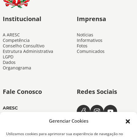
Institucional
Imprensa
A ARESC
Notícias
Competência
Informativos
Conselho Consultivo
Fotos
Estrutura Administrativa
Comunicados
LGPD
Dados
Organograma
Fale Conosco
Redes Sociais
ARESC
Dias úteis das 11h às 19h
(48) 3665-4350
Gerenciar Cookies
ARESC Ouvidoria
Utilizamos cookies para aprimorar sua experiência de navegação no