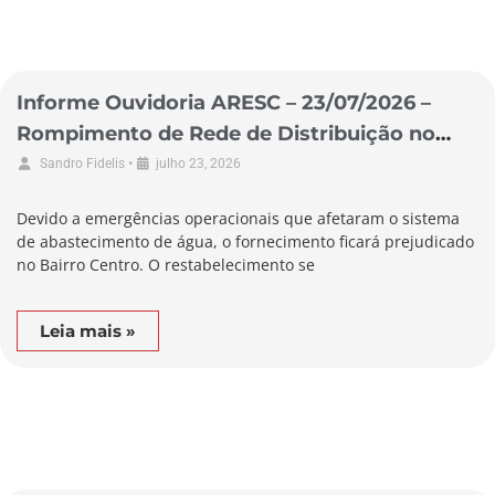
Informe Ouvidoria ARESC – 23/07/2026 –
Rompimento de Rede de Distribuição no
Município de Biguaçu
•
Sandro Fidelis
julho 23, 2026
Devido a emergências operacionais que afetaram o sistema
de abastecimento de água, o fornecimento ficará prejudicado
no Bairro Centro. O restabelecimento se
Leia mais »