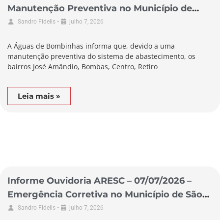
Manutenção Preventiva no Município de
Bombinhas
•
Sandro Fidelis
julho 7, 2026
A Águas de Bombinhas informa que, devido a uma
manutenção preventiva do sistema de abastecimento, os
bairros José Amândio, Bombas, Centro, Retiro
Leia mais »
Informe Ouvidoria ARESC – 07/07/2026 –
Emergência Corretiva no Município de São
Lourenço do Oeste
•
Sandro Fidelis
julho 7, 2026