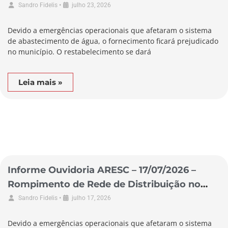
Município de São Lourenço do Oeste
•
Sandro Fidelis
julho 23, 2026
Devido a emergências operacionais que afetaram o sistema
de abastecimento de água, o fornecimento ficará prejudicado
no município. O restabelecimento se dará
Leia mais »
Informe Ouvidoria ARESC – 17/07/2026 –
Rompimento de Rede de Distribuição no
Município de Garopaba
•
Sandro Fidelis
julho 17, 2026
Devido a emergências operacionais que afetaram o sistema