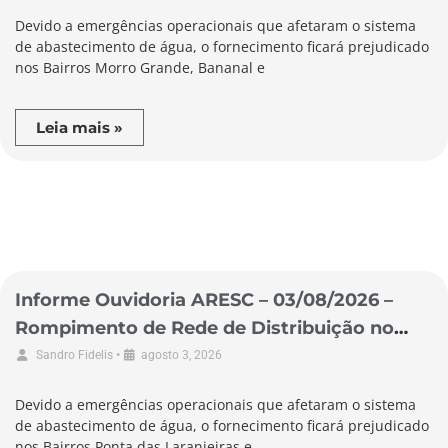
Devido a emergências operacionais que afetaram o sistema
de abastecimento de água, o fornecimento ficará prejudicado
nos Bairros Morro Grande, Bananal e
Leia mais »
Informe Ouvidoria ARESC – 03/08/2026 –
Rompimento de Rede de Distribuição no
Município de Pescaria Brava
•
Sandro Fidelis
agosto 3, 2026
Devido a emergências operacionais que afetaram o sistema
de abastecimento de água, o fornecimento ficará prejudicado
nos Bairros Ponta das Laranjeiras e