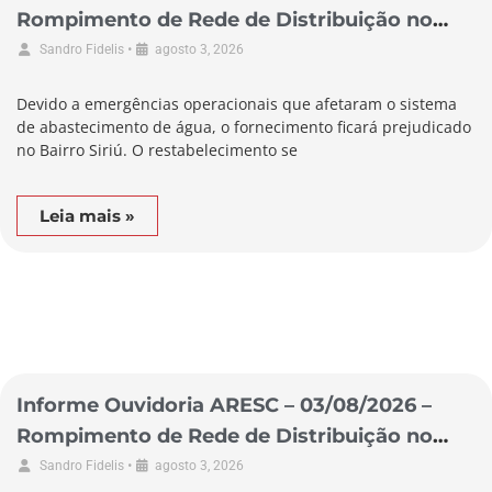
Rompimento de Rede de Distribuição no
Município de Garopaba
•
Sandro Fidelis
agosto 3, 2026
Devido a emergências operacionais que afetaram o sistema
de abastecimento de água, o fornecimento ficará prejudicado
no Bairro Siriú. O restabelecimento se
Leia mais »
Informe Ouvidoria ARESC – 03/08/2026 –
Rompimento de Rede de Distribuição no
Município de Laguna
•
Sandro Fidelis
agosto 3, 2026