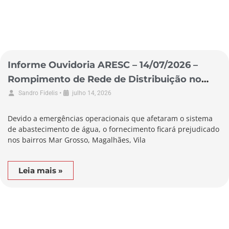
Informe Ouvidoria ARESC – 14/07/2026 –
Rompimento de Rede de Distribuição no
Município de Laguna
•
Sandro Fidelis
julho 14, 2026
Devido a emergências operacionais que afetaram o sistema
de abastecimento de água, o fornecimento ficará prejudicado
nos bairros Mar Grosso, Magalhães, Vila
Leia mais »