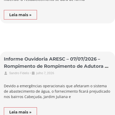
Leia mais »
Informe Ouvidoria ARESC – 07/07/2026 –
Rompimento de Rompimento de Adutora no
Município de Laguna
•
Sandro Fidelis
julho 7, 2026
Devido a emergências operacionais que afetaram o sistema
de abastecimento de água, o fornecimento ficará prejudicado
nos bairros Cabeçuda, Jardim Juliana e
Leia mais »