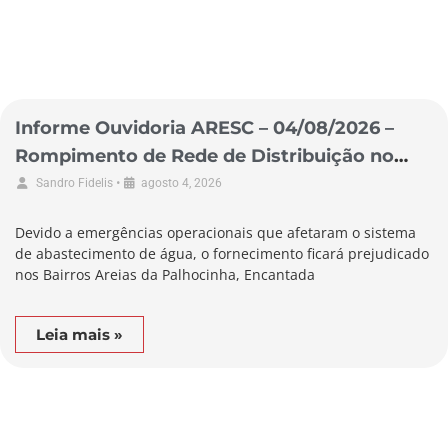
Informe Ouvidoria ARESC – 04/08/2026 –
Rompimento de Rede de Distribuição no
Município de Garopaba
•
Sandro Fidelis
agosto 4, 2026
Devido a emergências operacionais que afetaram o sistema
de abastecimento de água, o fornecimento ficará prejudicado
nos Bairros Areias da Palhocinha, Encantada
Leia mais »