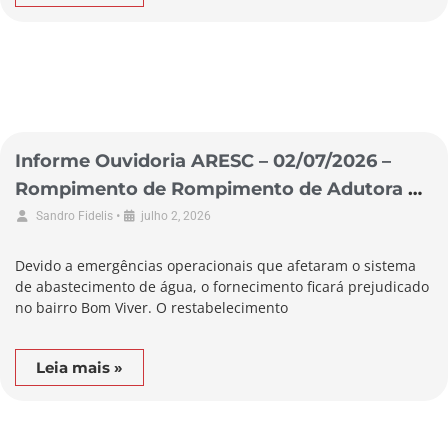
Informe Ouvidoria ARESC – 02/07/2026 –
Rompimento de Rompimento de Adutora no
Município de Biguaçu
•
Sandro Fidelis
julho 2, 2026
Devido a emergências operacionais que afetaram o sistema
de abastecimento de água, o fornecimento ficará prejudicado
no bairro Bom Viver. O restabelecimento
Leia mais »