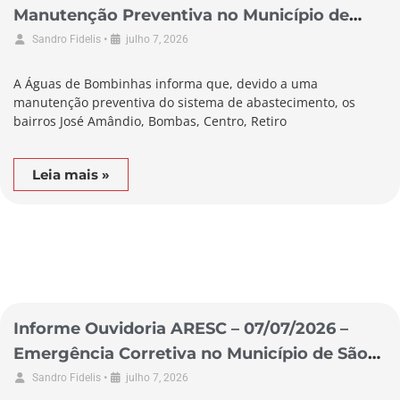
Manutenção Preventiva no Município de
Bombinhas
•
Sandro Fidelis
julho 7, 2026
A Águas de Bombinhas informa que, devido a uma
manutenção preventiva do sistema de abastecimento, os
bairros José Amândio, Bombas, Centro, Retiro
Leia mais »
Informe Ouvidoria ARESC – 07/07/2026 –
Emergência Corretiva no Município de São
Lourenço do Oeste
•
Sandro Fidelis
julho 7, 2026