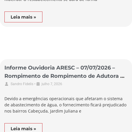
Leia mais »
Informe Ouvidoria ARESC – 07/07/2026 –
Rompimento de Rompimento de Adutora no
Município de Laguna
•
Sandro Fidelis
julho 7, 2026
Devido a emergências operacionais que afetaram o sistema
de abastecimento de água, o fornecimento ficará prejudicado
nos bairros Cabeçuda, Jardim Juliana e
Leia mais »