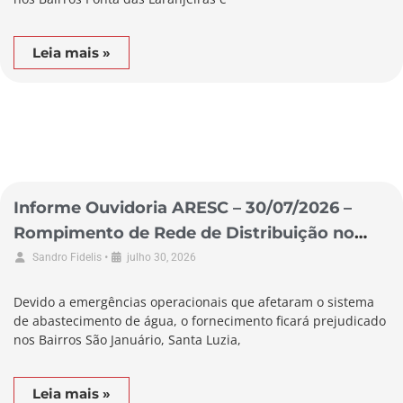
Leia mais »
Informe Ouvidoria ARESC – 30/07/2026 –
Rompimento de Rede de Distribuição no
Município de Braço do Norte
•
Sandro Fidelis
julho 30, 2026
Devido a emergências operacionais que afetaram o sistema
de abastecimento de água, o fornecimento ficará prejudicado
nos Bairros São Januário, Santa Luzia,
Leia mais »