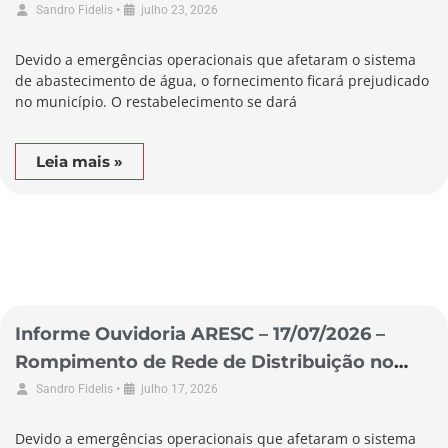
Município de São Lourenço do Oeste
•
Sandro Fidelis
julho 23, 2026
Devido a emergências operacionais que afetaram o sistema
de abastecimento de água, o fornecimento ficará prejudicado
no município. O restabelecimento se dará
Leia mais »
Informe Ouvidoria ARESC – 17/07/2026 –
Rompimento de Rede de Distribuição no
Município de Garopaba
•
Sandro Fidelis
julho 17, 2026
Devido a emergências operacionais que afetaram o sistema