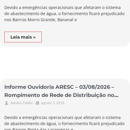
Devido a emergências operacionais que afetaram o sistema
de abastecimento de água, o fornecimento ficará prejudicado
nos Bairros Morro Grande, Bananal e
Leia mais »
Informe Ouvidoria ARESC – 03/08/2026 –
Rompimento de Rede de Distribuição no
Município de Pescaria Brava
•
Sandro Fidelis
agosto 3, 2026
Devido a emergências operacionais que afetaram o sistema
de abastecimento de água, o fornecimento ficará prejudicado
nos Bairros Ponta das Laranjeiras e