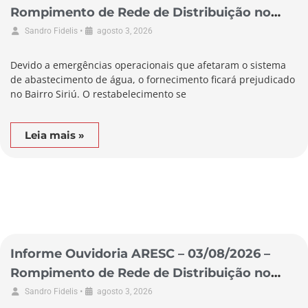
Rompimento de Rede de Distribuição no
Município de Garopaba
•
Sandro Fidelis
agosto 3, 2026
Devido a emergências operacionais que afetaram o sistema
de abastecimento de água, o fornecimento ficará prejudicado
no Bairro Siriú. O restabelecimento se
Leia mais »
Informe Ouvidoria ARESC – 03/08/2026 –
Rompimento de Rede de Distribuição no
Município de Laguna
•
Sandro Fidelis
agosto 3, 2026