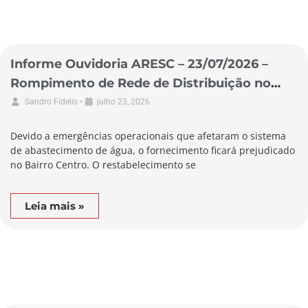
Informe Ouvidoria ARESC – 23/07/2026 –
Rompimento de Rede de Distribuição no
Município de Biguaçu
•
Sandro Fidelis
julho 23, 2026
Devido a emergências operacionais que afetaram o sistema
de abastecimento de água, o fornecimento ficará prejudicado
no Bairro Centro. O restabelecimento se
Leia mais »