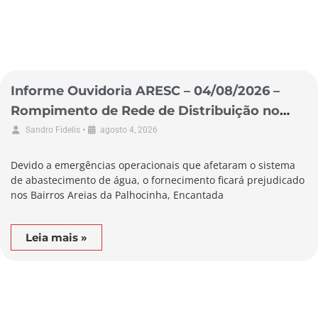
Informe Ouvidoria ARESC – 04/08/2026 –
Rompimento de Rede de Distribuição no
Município de Garopaba
•
Sandro Fidelis
agosto 4, 2026
Devido a emergências operacionais que afetaram o sistema
de abastecimento de água, o fornecimento ficará prejudicado
nos Bairros Areias da Palhocinha, Encantada
Leia mais »