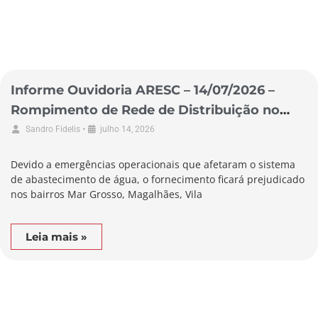
Informe Ouvidoria ARESC – 14/07/2026 –
Rompimento de Rede de Distribuição no
Município de Laguna
•
Sandro Fidelis
julho 14, 2026
Devido a emergências operacionais que afetaram o sistema
de abastecimento de água, o fornecimento ficará prejudicado
nos bairros Mar Grosso, Magalhães, Vila
Leia mais »