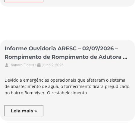
Informe Ouvidoria ARESC – 02/07/2026 –
Rompimento de Rompimento de Adutora no
Município de Biguaçu
•
Sandro Fidelis
julho 2, 2026
Devido a emergências operacionais que afetaram o sistema
de abastecimento de água, o fornecimento ficará prejudicado
no bairro Bom Viver. O restabelecimento
Leia mais »