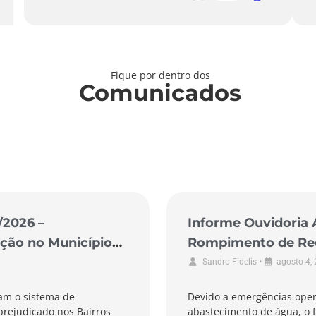
Fique por dentro dos
Comunicados
/2026 –
Informe Ouvidoria 
ção no Município
Rompimento de Rede
de Pescaria Brava
•
Sandro Fidelis
agosto 4,
am o sistema de
Devido a emergências oper
prejudicado nos Bairros
abastecimento de água, o f