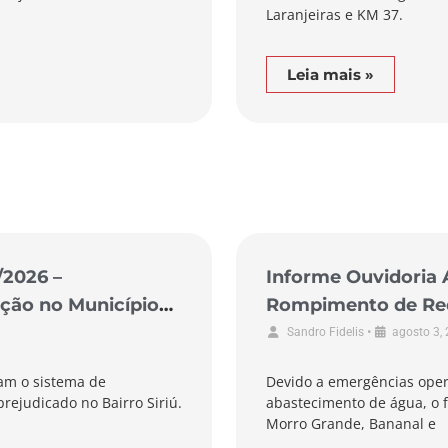
Laranjeiras e KM 37.
Leia mais »
/2026 –
Informe Ouvidoria 
ção no Município
Rompimento de Rede
de Laguna
•
Sandro Fidelis
agosto 3,
am o sistema de
Devido a emergências oper
rejudicado no Bairro Siriú.
abastecimento de água, o f
Morro Grande, Bananal e