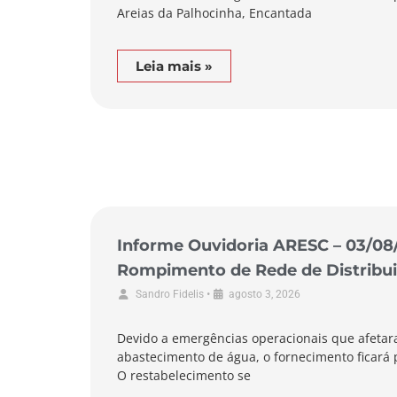
Areias da Palhocinha, Encantada
Leia mais »
Informe Ouvidoria ARESC – 03/08
Rompimento de Rede de Distribui
de Garopaba
•
Sandro Fidelis
agosto 3, 2026
Devido a emergências operacionais que afetar
abastecimento de água, o fornecimento ficará p
O restabelecimento se