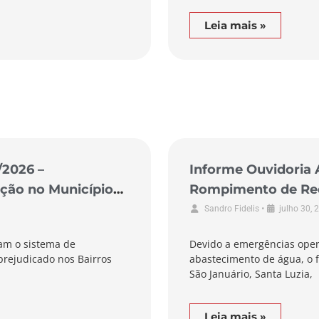
Leia mais »
/2026 –
Informe Ouvidoria 
ção no Município
Rompimento de Rede
de Braço do Norte
•
Sandro Fidelis
julho 30, 
am o sistema de
Devido a emergências oper
prejudicado nos Bairros
abastecimento de água, o f
São Januário, Santa Luzia,
Leia mais »