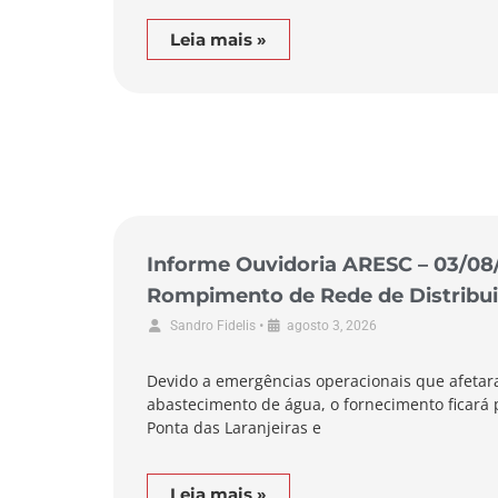
Leia mais »
Informe Ouvidoria ARESC – 03/08
Rompimento de Rede de Distribui
de Pescaria Brava
•
Sandro Fidelis
agosto 3, 2026
Devido a emergências operacionais que afetar
abastecimento de água, o fornecimento ficará 
Ponta das Laranjeiras e
Leia mais »