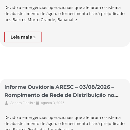
Devido a emergências operacionais que afetaram o sistema
de abastecimento de água, o fornecimento ficará prejudicado
nos Bairros Morro Grande, Bananal e
Leia mais »
Informe Ouvidoria ARESC – 03/08/2026 –
Rompimento de Rede de Distribuição no
Município de Pescaria Brava
•
Sandro Fidelis
agosto 3, 2026
Devido a emergências operacionais que afetaram o sistema
de abastecimento de água, o fornecimento ficará prejudicado
nos Bairros Ponta das Laranjeiras e