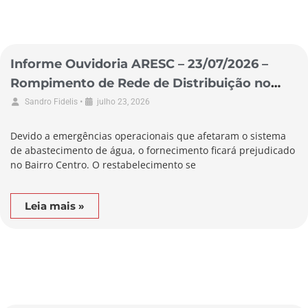
Informe Ouvidoria ARESC – 23/07/2026 –
Rompimento de Rede de Distribuição no
Município de Biguaçu
•
Sandro Fidelis
julho 23, 2026
Devido a emergências operacionais que afetaram o sistema
de abastecimento de água, o fornecimento ficará prejudicado
no Bairro Centro. O restabelecimento se
Leia mais »