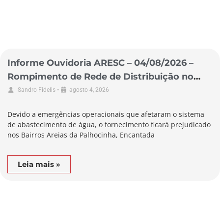
Informe Ouvidoria ARESC – 04/08/2026 –
Rompimento de Rede de Distribuição no
Município de Garopaba
•
Sandro Fidelis
agosto 4, 2026
Devido a emergências operacionais que afetaram o sistema
de abastecimento de água, o fornecimento ficará prejudicado
nos Bairros Areias da Palhocinha, Encantada
Leia mais »