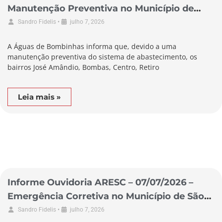
Manutenção Preventiva no Município de
Bombinhas
•
Sandro Fidelis
julho 7, 2026
A Águas de Bombinhas informa que, devido a uma
manutenção preventiva do sistema de abastecimento, os
bairros José Amândio, Bombas, Centro, Retiro
Leia mais »
Informe Ouvidoria ARESC – 07/07/2026 –
Emergência Corretiva no Município de São
Lourenço do Oeste
•
Sandro Fidelis
julho 7, 2026