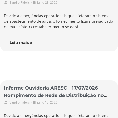
Município de São Lourenço do Oeste
•
Sandro Fidelis
julho 23, 2026
Devido a emergências operacionais que afetaram o sistema
de abastecimento de água, o fornecimento ficará prejudicado
no município. O restabelecimento se dará
Leia mais »
Informe Ouvidoria ARESC – 17/07/2026 –
Rompimento de Rede de Distribuição no
Município de Garopaba
•
Sandro Fidelis
julho 17, 2026
Devido a emergências operacionais que afetaram o sistema