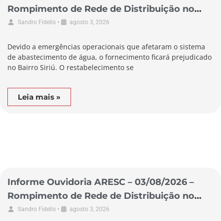
Rompimento de Rede de Distribuição no
Município de Garopaba
•
Sandro Fidelis
agosto 3, 2026
Devido a emergências operacionais que afetaram o sistema
de abastecimento de água, o fornecimento ficará prejudicado
no Bairro Siriú. O restabelecimento se
Leia mais »
Informe Ouvidoria ARESC – 03/08/2026 –
Rompimento de Rede de Distribuição no
Município de Laguna
•
Sandro Fidelis
agosto 3, 2026