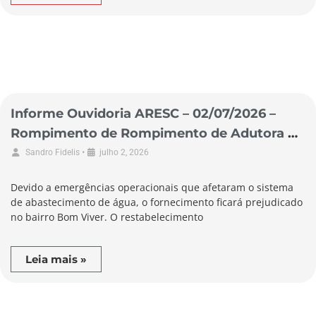
Informe Ouvidoria ARESC – 02/07/2026 –
Rompimento de Rompimento de Adutora no
Município de Biguaçu
•
Sandro Fidelis
julho 2, 2026
Devido a emergências operacionais que afetaram o sistema
de abastecimento de água, o fornecimento ficará prejudicado
no bairro Bom Viver. O restabelecimento
Leia mais »