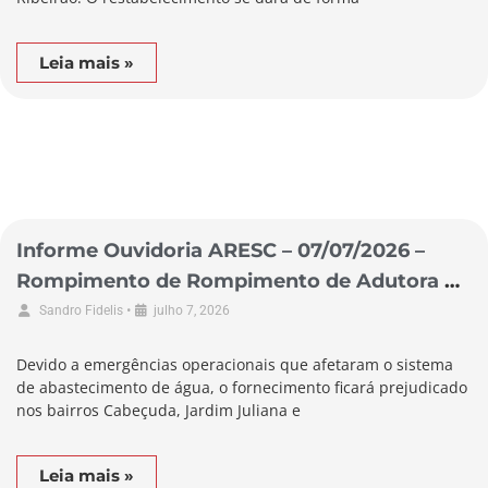
Leia mais »
Informe Ouvidoria ARESC – 07/07/2026 –
Rompimento de Rompimento de Adutora no
Município de Laguna
•
Sandro Fidelis
julho 7, 2026
Devido a emergências operacionais que afetaram o sistema
de abastecimento de água, o fornecimento ficará prejudicado
nos bairros Cabeçuda, Jardim Juliana e
Leia mais »