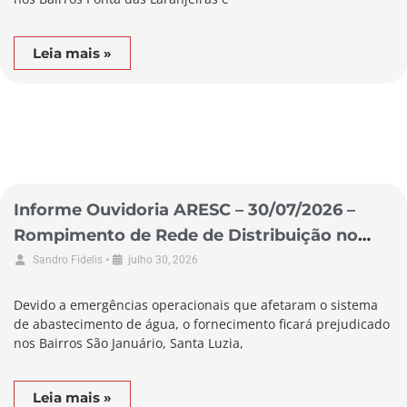
Leia mais »
Informe Ouvidoria ARESC – 30/07/2026 –
Rompimento de Rede de Distribuição no
Município de Braço do Norte
•
Sandro Fidelis
julho 30, 2026
Devido a emergências operacionais que afetaram o sistema
de abastecimento de água, o fornecimento ficará prejudicado
nos Bairros São Januário, Santa Luzia,
Leia mais »