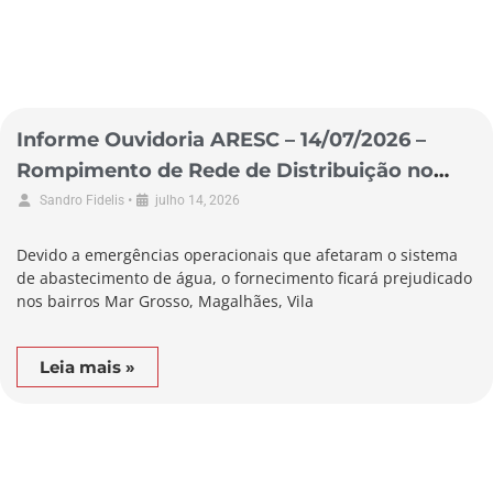
Informe Ouvidoria ARESC – 14/07/2026 –
Rompimento de Rede de Distribuição no
Município de Laguna
•
Sandro Fidelis
julho 14, 2026
Devido a emergências operacionais que afetaram o sistema
de abastecimento de água, o fornecimento ficará prejudicado
nos bairros Mar Grosso, Magalhães, Vila
Leia mais »