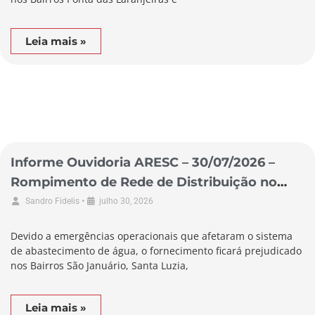
Leia mais »
Informe Ouvidoria ARESC – 30/07/2026 –
Rompimento de Rede de Distribuição no
Município de Braço do Norte
•
Sandro Fidelis
julho 30, 2026
Devido a emergências operacionais que afetaram o sistema
de abastecimento de água, o fornecimento ficará prejudicado
nos Bairros São Januário, Santa Luzia,
Leia mais »