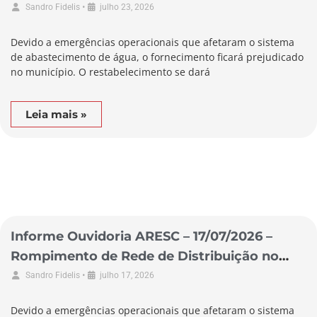
Município de São Lourenço do Oeste
•
Sandro Fidelis
julho 23, 2026
Devido a emergências operacionais que afetaram o sistema
de abastecimento de água, o fornecimento ficará prejudicado
no município. O restabelecimento se dará
Leia mais »
Informe Ouvidoria ARESC – 17/07/2026 –
Rompimento de Rede de Distribuição no
Município de Garopaba
•
Sandro Fidelis
julho 17, 2026
Devido a emergências operacionais que afetaram o sistema