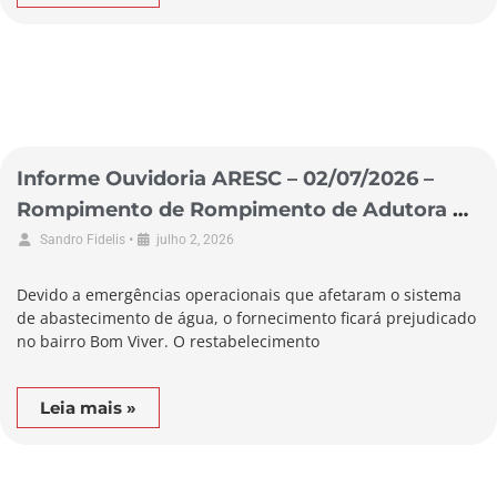
Informe Ouvidoria ARESC – 02/07/2026 –
Rompimento de Rompimento de Adutora no
Município de Biguaçu
•
Sandro Fidelis
julho 2, 2026
Devido a emergências operacionais que afetaram o sistema
de abastecimento de água, o fornecimento ficará prejudicado
no bairro Bom Viver. O restabelecimento
Leia mais »