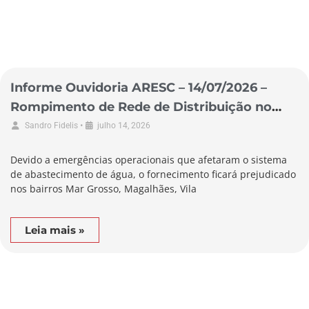
Informe Ouvidoria ARESC – 14/07/2026 –
Rompimento de Rede de Distribuição no
Município de Laguna
•
Sandro Fidelis
julho 14, 2026
Devido a emergências operacionais que afetaram o sistema
de abastecimento de água, o fornecimento ficará prejudicado
nos bairros Mar Grosso, Magalhães, Vila
Leia mais »