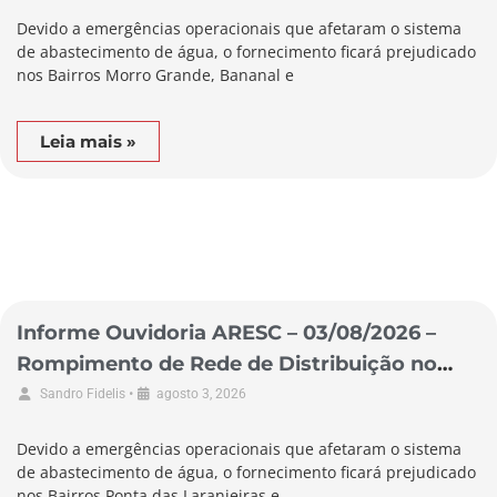
Devido a emergências operacionais que afetaram o sistema
de abastecimento de água, o fornecimento ficará prejudicado
nos Bairros Morro Grande, Bananal e
Leia mais »
Informe Ouvidoria ARESC – 03/08/2026 –
Rompimento de Rede de Distribuição no
Município de Pescaria Brava
•
Sandro Fidelis
agosto 3, 2026
Devido a emergências operacionais que afetaram o sistema
de abastecimento de água, o fornecimento ficará prejudicado
nos Bairros Ponta das Laranjeiras e