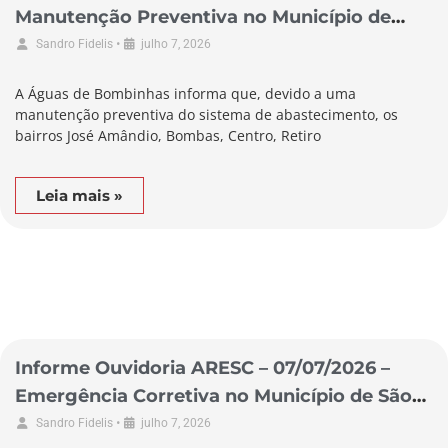
Manutenção Preventiva no Município de
Bombinhas
•
Sandro Fidelis
julho 7, 2026
A Águas de Bombinhas informa que, devido a uma
manutenção preventiva do sistema de abastecimento, os
bairros José Amândio, Bombas, Centro, Retiro
Leia mais »
Informe Ouvidoria ARESC – 07/07/2026 –
Emergência Corretiva no Município de São
Lourenço do Oeste
•
Sandro Fidelis
julho 7, 2026