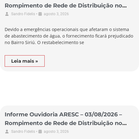
Rompimento de Rede de Distribuição no
Município de Garopaba
•
Sandro Fidelis
agosto 3, 2026
Devido a emergências operacionais que afetaram o sistema
de abastecimento de água, o fornecimento ficará prejudicado
no Bairro Siriú. O restabelecimento se
Leia mais »
Informe Ouvidoria ARESC – 03/08/2026 –
Rompimento de Rede de Distribuição no
Município de Laguna
•
Sandro Fidelis
agosto 3, 2026