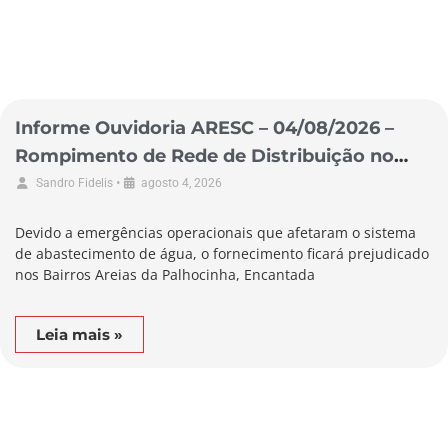
Informe Ouvidoria ARESC – 04/08/2026 –
Rompimento de Rede de Distribuição no
Município de Garopaba
•
Sandro Fidelis
agosto 4, 2026
Devido a emergências operacionais que afetaram o sistema
de abastecimento de água, o fornecimento ficará prejudicado
nos Bairros Areias da Palhocinha, Encantada
Leia mais »