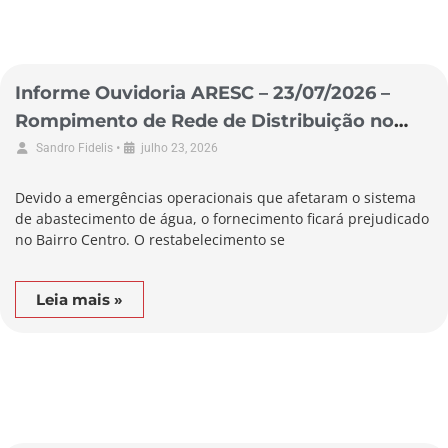
Informe Ouvidoria ARESC – 23/07/2026 –
Rompimento de Rede de Distribuição no
Município de Biguaçu
•
Sandro Fidelis
julho 23, 2026
Devido a emergências operacionais que afetaram o sistema
de abastecimento de água, o fornecimento ficará prejudicado
no Bairro Centro. O restabelecimento se
Leia mais »