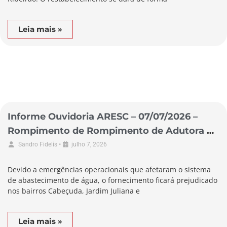
Leia mais »
Informe Ouvidoria ARESC – 07/07/2026 –
Rompimento de Rompimento de Adutora no
Município de Laguna
•
Sandro Fidelis
julho 7, 2026
Devido a emergências operacionais que afetaram o sistema
de abastecimento de água, o fornecimento ficará prejudicado
nos bairros Cabeçuda, Jardim Juliana e
Leia mais »