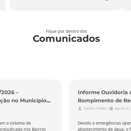
Fique por dentro dos
Comunicados
/2026 –
Informe Ouvidoria 
ção no Município
Rompimento de Rede
de Pescaria Brava
•
Sandro Fidelis
agosto 4,
am o sistema de
Devido a emergências oper
prejudicado nos Bairros
abastecimento de água, o f