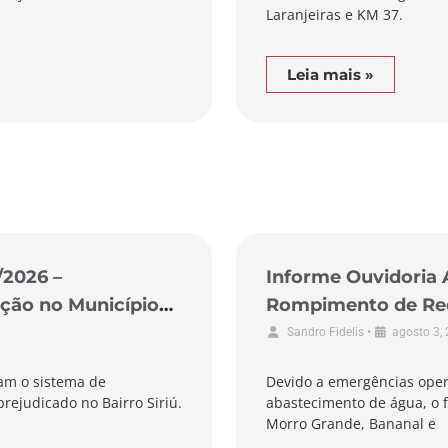
Laranjeiras e KM 37.
Leia mais »
/2026 –
Informe Ouvidoria 
ção no Município
Rompimento de Rede
de Laguna
•
Sandro Fidelis
agosto 3,
am o sistema de
Devido a emergências oper
rejudicado no Bairro Siriú.
abastecimento de água, o f
Morro Grande, Bananal e