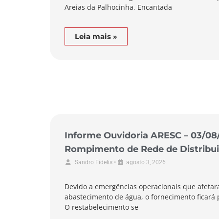
Areias da Palhocinha, Encantada
Leia mais »
Informe Ouvidoria ARESC – 03/08
Rompimento de Rede de Distribui
de Garopaba
•
Sandro Fidelis
agosto 3, 2026
Devido a emergências operacionais que afetar
abastecimento de água, o fornecimento ficará p
O restabelecimento se