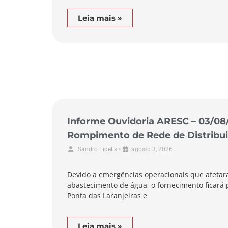
Leia mais »
Informe Ouvidoria ARESC – 03/08
Rompimento de Rede de Distribui
de Pescaria Brava
•
Sandro Fidelis
agosto 3, 2026
Devido a emergências operacionais que afetar
abastecimento de água, o fornecimento ficará 
Ponta das Laranjeiras e
Leia mais »