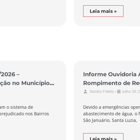
Leia mais »
/2026 –
Informe Ouvidoria 
ção no Município
Rompimento de Rede
de Braço do Norte
•
Sandro Fidelis
julho 30, 
am o sistema de
Devido a emergências oper
prejudicado nos Bairros
abastecimento de água, o f
São Januário, Santa Luzia,
Leia mais »