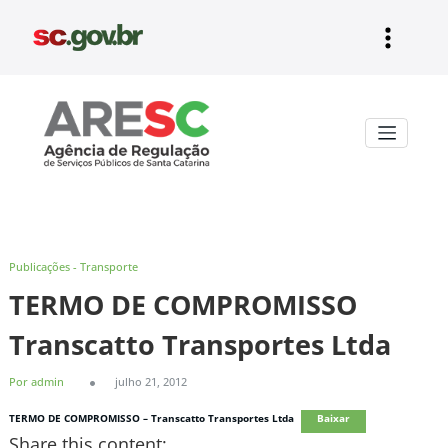
Pular
para
o
conteúdo
Aresc
Publicações - Transporte
TERMO DE COMPROMISSO
Transcatto Transportes Ltda
Por admin
julho 21, 2012
TERMO DE COMPROMISSO – Transcatto Transportes Ltda
Baixar
Share this content: