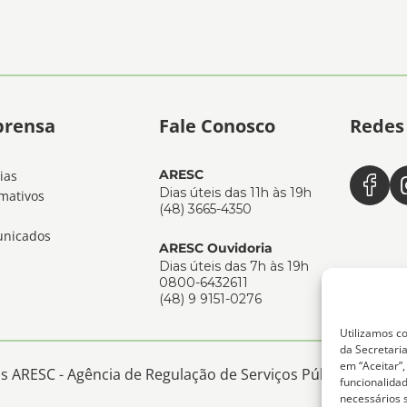
prensa
Fale Conosco
Redes 
ARESC
ias
Dias úteis das 11h às 19h
mativos
(48) 3665-4350
nicados
ARESC Ouvidoria
Dias úteis das 7h às 19h
0800-6432611
(48) 9 9151-0276
Utilizamos co
da Secretaria
em “Aceitar”
 ARESC - Agência de Regulação de Serviços Públicos de San
funcionalida
necessários 