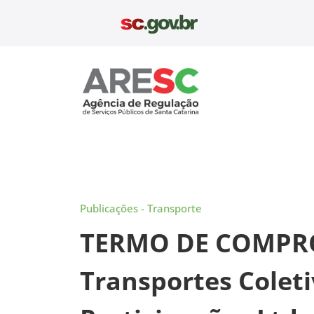
Pular
para
o
conteúdo
Aresc
Publicações - Transporte
TERMO DE COMPRO
Transportes Colet