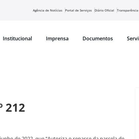
Agência de Notícias
Portal de Serviços
Diário Oficial
Transparência
Institucional
Imprensa
Documentos
Serv
º 212
 junho de 2022, que “Autoriza o repasse da parcela de