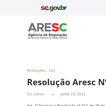
Pular
para
o
conteúdo
Aresc
Resoluções - Gás
Resolução Aresc N
Por admin
junho 23, 2022
Art. 1º Aprovar a Resolução nº 212, de 20 de