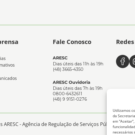
prensa
Fale Conosco
Redes 
ARESC
ias
Dias úteis das 11h às 19h
mativos
(48) 3665-4350
nicados
ARESC Ouvidoria
Dias úteis das 7h às 19h
0800-6432611
(48) 9 9151-0276
Utilizamos co
da Secretaria
em “Aceitar”
 ARESC - Agência de Regulação de Serviços Públicos de San
funcionalida
necessários 