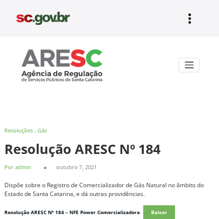
Pular
para
o
conteúdo
Aresc
Resoluções - Gás
Resolução ARESC Nº 184
Por admin
outubro 7, 2021
Dispõe sobre o Registro de Comercializador de Gás Natural no âmbito do
Estado de Santa Catarina, e dá outras providências.
Resolução ARESC Nº 184 – NFE Power Comercializadora
Baixar