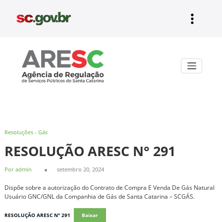
Pular
para
o
conteúdo
Aresc
Resoluções - Gás
RESOLUÇÃO ARESC N° 291
Por admin
setembro 20, 2024
Dispõe sobre a autorização do Contrato de Compra E Venda De Gás Natural
Usuário GNC/GNL da Companhia de Gás de Santa Catarina – SCGÁS.
RESOLUÇÃO ARESC N° 291
Baixar