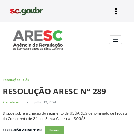
Pular
para
o
conteúdo
Aresc
Resoluções - Gás
RESOLUÇÃO ARESC N° 289
Por admin
julho 12, 2024
Dispõe sobre a criação do segmento de USÚARIOS denominado de Frotista
da Companhia de Gás de Santa Catarina – SCGÁS
RESOLUÇÃO ARESC N° 289
Baixar