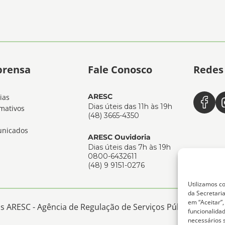
prensa
Fale Conosco
Redes 
ARESC
ias
Dias úteis das 11h às 19h
mativos
(48) 3665-4350
nicados
ARESC Ouvidoria
Dias úteis das 7h às 19h
0800-6432611
(48) 9 9151-0276
Utilizamos co
da Secretaria
em “Aceitar”
 ARESC - Agência de Regulação de Serviços Públicos de San
funcionalida
necessários 