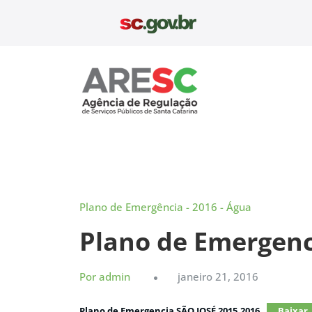
Pular
para
o
conteúdo
Aresc
Plano de Emergência - 2016 - Água
Plano de Emergenc
Por admin
janeiro 21, 2016
Plano de Emergencia SÃO JOSÉ 2015.2016
Baixar