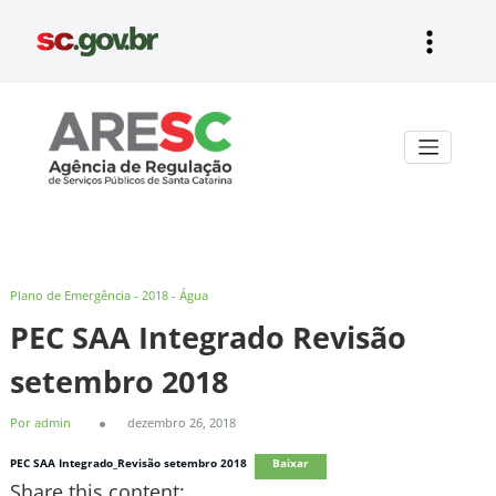
Pular
para
o
conteúdo
Aresc
Plano de Emergência - 2018 - Água
PEC SAA Integrado Revisão
setembro 2018
Por admin
dezembro 26, 2018
PEC SAA Integrado_Revisão setembro 2018
Baixar
Share this content: