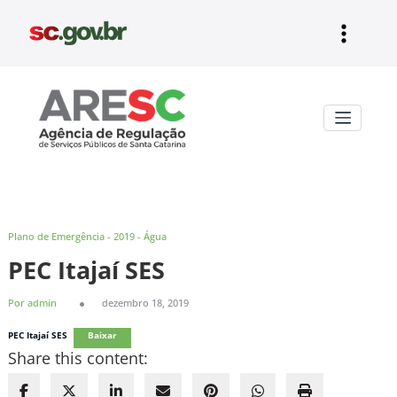
Pular
para
o
conteúdo
Aresc
Plano de Emergência - 2019 - Água
PEC Itajaí SES
Por admin
dezembro 18, 2019
PEC Itajaí SES
Baixar
Share this content: