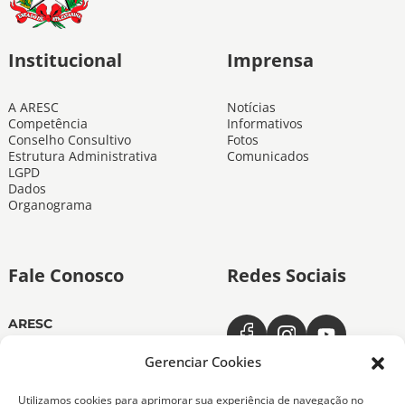
Institucional
Imprensa
A ARESC
Notícias
Competência
Informativos
Conselho Consultivo
Fotos
Estrutura Administrativa
Comunicados
LGPD
Dados
Organograma
Fale Conosco
Redes Sociais
ARESC
Dias úteis das 11h às 19h
(48) 3665-4350
Gerenciar Cookies
ARESC Ouvidoria
Utilizamos cookies para aprimorar sua experiência de navegação no