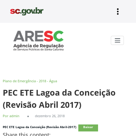
Pular
para
o
conteúdo
Aresc
Plano de Emergência - 2018 - Água
PEC ETE Lagoa da Conceição
(Revisão Abril 2017)
Por admin
dezembro 26, 2018
PEC ETE Lagoa da Conceição (Revisão Abril-2017)
Baixar
Share this content: