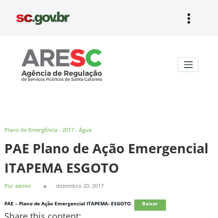
Pular
para
o
conteúdo
Aresc
Plano de Emergência - 2017 - Água
PAE Plano de Ação Emergencial
ITAPEMA ESGOTO
Por admin
dezembro 20, 2017
PAE – Plano de Ação Emergencial ITAPEMA- ESGOTO
Baixar
Share this content: