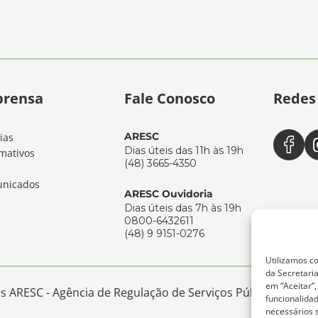
prensa
Fale Conosco
Redes 
ARESC
ias
Dias úteis das 11h às 19h
mativos
(48) 3665-4350
nicados
ARESC Ouvidoria
Dias úteis das 7h às 19h
0800-6432611
(48) 9 9151-0276
Utilizamos co
da Secretaria
em “Aceitar”
 ARESC - Agência de Regulação de Serviços Públicos de San
funcionalida
necessários 