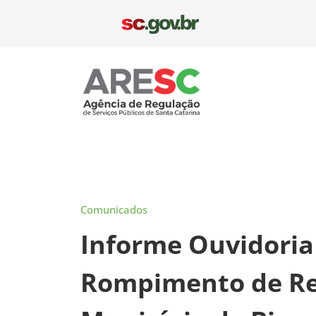
Pular
para
o
conteúdo
Aresc
Comunicados
Informe Ouvidoria
Rompimento de Red