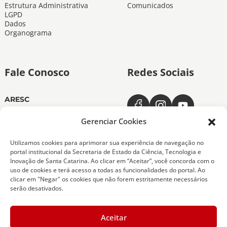
Estrutura Administrativa
Comunicados
LGPD
Dados
Organograma
Fale Conosco
Redes Sociais
ARESC
Dias úteis das 11h às 19h
(48) 3665-4350
Gerenciar Cookies
ARESC Ouvidoria
Utilizamos cookies para aprimorar sua experiência de navegação no
Dias úteis das 7h às 19h
portal institucional da Secretaria de Estado da Ciência, Tecnologia e
0800-6432611
Inovação de Santa Catarina. Ao clicar em “Aceitar”, você concorda com o
(48) 9 9151-0276
uso de cookies e terá acesso a todas as funcionalidades do portal. Ao
clicar em "Negar" os cookies que não forem estritamente necessários
serão desativados.
Copyright 2026 Todos os Direitos Reservados
Aceitar
ARESC - Agência de Regulação de Serviços Públicos