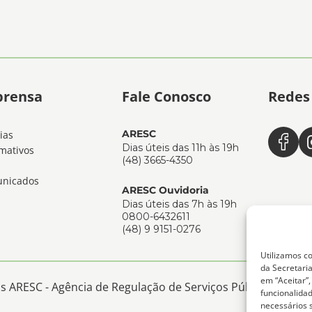
prensa
Fale Conosco
Redes 
ARESC
ias
Dias úteis das 11h às 19h
mativos
(48) 3665-4350
nicados
ARESC Ouvidoria
Dias úteis das 7h às 19h
0800-6432611
(48) 9 9151-0276
Utilizamos co
da Secretaria
em “Aceitar”
 ARESC - Agência de Regulação de Serviços Públicos de San
funcionalida
necessários 