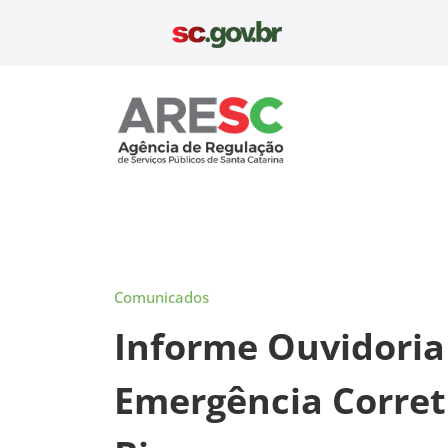
Pular
para
o
conteúdo
Aresc
Comunicados
Informe Ouvidoria
Emergência Corret