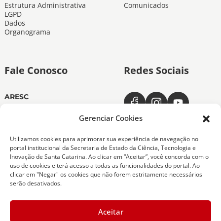
Estrutura Administrativa
Comunicados
LGPD
Dados
Organograma
Fale Conosco
Redes Sociais
ARESC
Dias úteis das 11h às 19h
(48) 3665-4350
Gerenciar Cookies
ARESC Ouvidoria
Utilizamos cookies para aprimorar sua experiência de navegação no
Dias úteis das 7h às 19h
portal institucional da Secretaria de Estado da Ciência, Tecnologia e
0800-6432611
Inovação de Santa Catarina. Ao clicar em “Aceitar”, você concorda com o
(48) 9 9151-0276
uso de cookies e terá acesso a todas as funcionalidades do portal. Ao
clicar em "Negar" os cookies que não forem estritamente necessários
serão desativados.
Copyright 2026 Todos os Direitos Reservados
Aceitar
ARESC - Agência de Regulação de Serviços Públicos