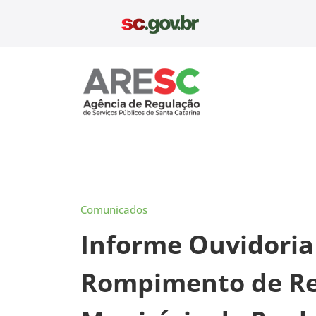
Pular
para
o
conteúdo
Aresc
Comunicados
Informe Ouvidoria
Rompimento de Red