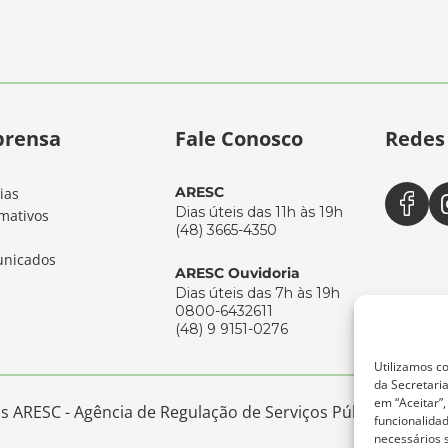
prensa
Fale Conosco
Redes 
ARESC
ias
Dias úteis das 11h às 19h
mativos
(48) 3665-4350
nicados
ARESC Ouvidoria
Dias úteis das 7h às 19h
0800-6432611
(48) 9 9151-0276
Utilizamos co
da Secretaria
em “Aceitar”
 ARESC - Agência de Regulação de Serviços Públicos de San
funcionalida
necessários 