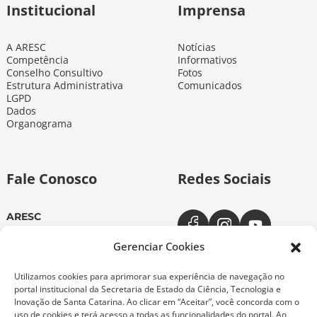
Institucional
Imprensa
A ARESC
Notícias
Competência
Informativos
Conselho Consultivo
Fotos
Estrutura Administrativa
Comunicados
LGPD
Dados
Organograma
Fale Conosco
Redes Sociais
ARESC
Dias úteis das 11h às 19h
(48) 3665-4350
Gerenciar Cookies
ARESC Ouvidoria
Utilizamos cookies para aprimorar sua experiência de navegação no
Dias úteis das 7h às 19h
portal institucional da Secretaria de Estado da Ciência, Tecnologia e
0800-6432611
Inovação de Santa Catarina. Ao clicar em “Aceitar”, você concorda com o
(48) 9 9151-0276
uso de cookies e terá acesso a todas as funcionalidades do portal. Ao