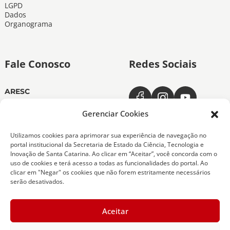
LGPD
Dados
Organograma
Fale Conosco
Redes Sociais
ARESC
Dias úteis das 11h às 19h
(48) 3665-4350
Gerenciar Cookies
ARESC Ouvidoria
Utilizamos cookies para aprimorar sua experiência de navegação no
Dias úteis das 7h às 19h
portal institucional da Secretaria de Estado da Ciência, Tecnologia e
0800-6432611
Inovação de Santa Catarina. Ao clicar em “Aceitar”, você concorda com o
(48) 9 9151-0276
uso de cookies e terá acesso a todas as funcionalidades do portal. Ao
clicar em "Negar" os cookies que não forem estritamente necessários
serão desativados.
Copyright 2026 Todos os Direitos Reservados
Aceitar
ARESC - Agência de Regulação de Serviços Públicos
de Santa Catarina -
Desenvolvedor - SCTI