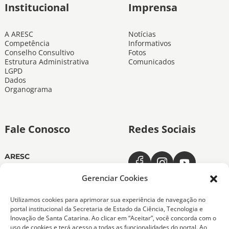
Institucional
Imprensa
A ARESC
Notícias
Competência
Informativos
Conselho Consultivo
Fotos
Estrutura Administrativa
Comunicados
LGPD
Dados
Organograma
Fale Conosco
Redes Sociais
ARESC
Dias úteis das 11h às 19h
(48) 3665-4350
Gerenciar Cookies
ARESC Ouvidoria
Utilizamos cookies para aprimorar sua experiência de navegação no
Dias úteis das 7h às 19h
portal institucional da Secretaria de Estado da Ciência, Tecnologia e
0800-6432611
Inovação de Santa Catarina. Ao clicar em “Aceitar”, você concorda com o
(48) 9 9151-0276
uso de cookies e terá acesso a todas as funcionalidades do portal. Ao