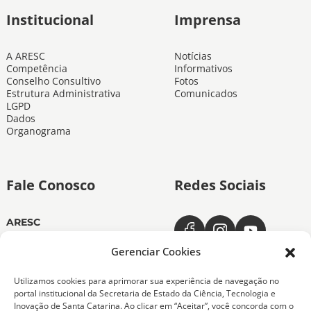
Institucional
Imprensa
A ARESC
Notícias
Competência
Informativos
Conselho Consultivo
Fotos
Estrutura Administrativa
Comunicados
LGPD
Dados
Organograma
Fale Conosco
Redes Sociais
ARESC
Dias úteis das 11h às 19h
(48) 3665-4350
Gerenciar Cookies
ARESC Ouvidoria
Utilizamos cookies para aprimorar sua experiência de navegação no
Dias úteis das 7h às 19h
portal institucional da Secretaria de Estado da Ciência, Tecnologia e
0800-6432611
Inovação de Santa Catarina. Ao clicar em “Aceitar”, você concorda com o