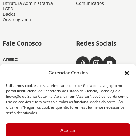
Estrutura Administrativa
Comunicados
LGPD
Dados
Organograma
Fale Conosco
Redes Sociais
ARESC
Dias úteis das 11h às 19h
(48) 3665-4350
Gerenciar Cookies
ARESC Ouvidoria
Utilizamos cookies para aprimorar sua experiência de navegação no
Dias úteis das 7h às 19h
portal institucional da Secretaria de Estado da Ciência, Tecnologia e
0800-6432611
Inovação de Santa Catarina. Ao clicar em “Aceitar”, você concorda com o
(48) 9 9151-0276
uso de cookies e terá acesso a todas as funcionalidades do portal. Ao
clicar em "Negar" os cookies que não forem estritamente necessários
serão desativados.
Copyright 2026 Todos os Direitos Reservados
Aceitar
ARESC - Agência de Regulação de Serviços Públicos