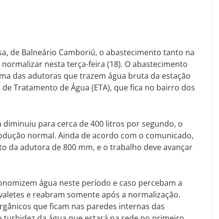
, de Balneário Camboriú, o abastecimento tanto na
normalizar nesta terça-feira (18). O abastecimento
uma das adutoras que trazem água bruta da estação
 de Tratamento de Água (ETA), que fica no bairro dos
 diminuiu para cerca de 400 litros por segundo, o
odução normal. Ainda de acordo com o comunicado,
to da adutora de 800 mm, e o trabalho deve avançar
onomizem água neste período e caso percebam a
cavaletes e reabram somente após a normalização.
orgânicos que ficam nas paredes internas das
turbidez da água que estará na rede no primeiro