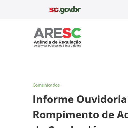
Pular
para
o
conteúdo
Aresc
Comunicados
Informe Ouvidoria
Rompimento de Ad