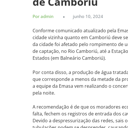
de Camboriú
Por admin
junho 10, 2024
Conforme comunicado atualizado pela Emasa
cidade vizinha quanto em Camboriú deve se 
da cidade foi afetado pelo rompimento de 
de captação, no Rio Camboriú, até a Estação
Estados (em Balneário Camboriú).
Por conta disso, a produção de água tratada
que corresponde a menos da metade da pr
a equipe da Emasa vem realizando o concer
pela noite.
A recomendação é de que os moradores ec
falta, fechem os registros de entrada dos 
Devido a despressurização das redes, sais 
tubulações podem se desprender, causando 