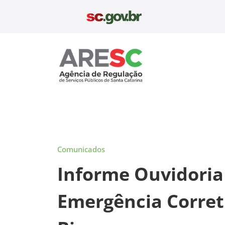
Pular
para
o
conteúdo
Aresc
Comunicados
Informe Ouvidoria
Emergência Corret