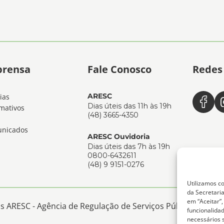
prensa
Fale Conosco
Redes 
ARESC
ias
Dias úteis das 11h às 19h
mativos
(48) 3665-4350
nicados
ARESC Ouvidoria
Dias úteis das 7h às 19h
0800-6432611
(48) 9 9151-0276
Utilizamos co
da Secretaria
em “Aceitar”
 ARESC - Agência de Regulação de Serviços Públicos de San
funcionalida
necessários 