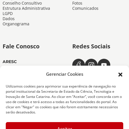
Conselho Consultivo
Fotos
Estrutura Administrativa
Comunicados
LGPD
Dados
Organograma
Fale Conosco
Redes Sociais
ARESC
Dias úteis das 11h às 19h
(48) 3665-4350
Gerenciar Cookies
ARESC Ouvidoria
Utilizamos cookies para aprimorar sua experiência de navegação no
Dias úteis das 7h às 19h
portal institucional da Secretaria de Estado da Ciência, Tecnologia e
0800-6432611
Inovação de Santa Catarina. Ao clicar em “Aceitar”, você concorda com o
(48) 9 9151-0276
uso de cookies e terá acesso a todas as funcionalidades do portal. Ao
clicar em "Negar" os cookies que não forem estritamente necessários
serão desativados.
Copyright 2026 Todos os Direitos Reservados
Aceitar