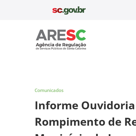
Pular
para
o
conteúdo
Aresc
Comunicados
Informe Ouvidoria
Rompimento de Red