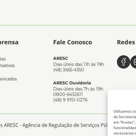
prensa
Fale Conosco
Redes 
ARESC
ias
Dias úteis das 11h às 19h
mativos
(48) 3665-4350
nicados
ARESC Ouvidoria
Dias úteis das 7h às 19h
0800-6432611
(48) 9 9151-0276
Utilizamos co
da Secretaria
em “Aceitar”
 ARESC - Agência de Regulação de Serviços Públicos de San
funcionalida
necessários 