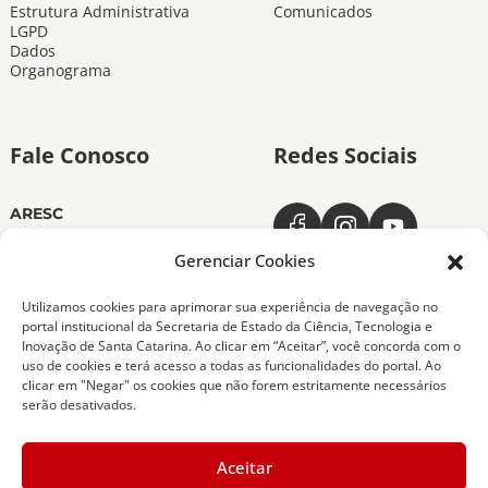
Estrutura Administrativa
Comunicados
LGPD
Dados
Organograma
Fale Conosco
Redes Sociais
ARESC
Dias úteis das 11h às 19h
(48) 3665-4350
Gerenciar Cookies
ARESC Ouvidoria
Utilizamos cookies para aprimorar sua experiência de navegação no
Dias úteis das 7h às 19h
portal institucional da Secretaria de Estado da Ciência, Tecnologia e
0800-6432611
Inovação de Santa Catarina. Ao clicar em “Aceitar”, você concorda com o
(48) 9 9151-0276
uso de cookies e terá acesso a todas as funcionalidades do portal. Ao
clicar em "Negar" os cookies que não forem estritamente necessários
serão desativados.
Copyright 2026 Todos os Direitos Reservados
Aceitar
ARESC - Agência de Regulação de Serviços Públicos