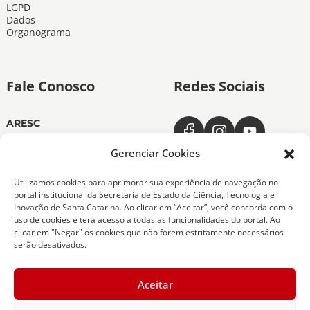
LGPD
Dados
Organograma
Fale Conosco
Redes Sociais
ARESC
Dias úteis das 11h às 19h
(48) 3665-4350
Gerenciar Cookies
ARESC Ouvidoria
Utilizamos cookies para aprimorar sua experiência de navegação no
Dias úteis das 7h às 19h
portal institucional da Secretaria de Estado da Ciência, Tecnologia e
0800-6432611
Inovação de Santa Catarina. Ao clicar em “Aceitar”, você concorda com o
(48) 9 9151-0276
uso de cookies e terá acesso a todas as funcionalidades do portal. Ao
clicar em "Negar" os cookies que não forem estritamente necessários
serão desativados.
Copyright 2026 Todos os Direitos Reservados
Aceitar
ARESC - Agência de Regulação de Serviços Públicos
de Santa Catarina -
Desenvolvedor - SCTI