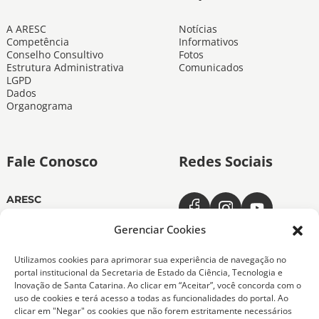
A ARESC
Notícias
Competência
Informativos
Conselho Consultivo
Fotos
Estrutura Administrativa
Comunicados
LGPD
Dados
Organograma
Fale Conosco
Redes Sociais
ARESC
Dias úteis das 11h às 19h
(48) 3665-4350
Gerenciar Cookies
ARESC Ouvidoria
Utilizamos cookies para aprimorar sua experiência de navegação no
Dias úteis das 7h às 19h
portal institucional da Secretaria de Estado da Ciência, Tecnologia e
0800-6432611
Inovação de Santa Catarina. Ao clicar em “Aceitar”, você concorda com o
(48) 9 9151-0276
uso de cookies e terá acesso a todas as funcionalidades do portal. Ao
clicar em "Negar" os cookies que não forem estritamente necessários