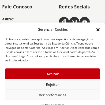
Fale Conosco
Redes Sociais
ARESC
Dias úteis das 11h às 19h
(48) 3665-4350
Gerenciar Cookies
ARESC Ouvidoria
Utilizamos cookies para aprimorar sua experiência de navegação no
Dias úteis das 7h às 19h
portal institucional da Secretaria de Estado da Ciência, Tecnologia e
0800-6432611
Inovação de Santa Catarina. Ao clicar em “Aceitar”, você concorda com o
(48) 9 9151-0276
uso de cookies e terá acesso a todas as funcionalidades do portal. Ao
clicar em "Negar" os cookies que não forem estritamente necessários
serão desativados.
Copyright 2026 Todos os Direitos Reservados
Aceitar
ARESC - Agência de Regulação de Serviços Públicos
de Santa Catarina -
Desenvolvedor - SCTI
Rejeitar
Ver preferências
Política de cookies