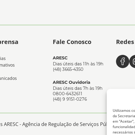
prensa
Fale Conosco
Redes 
ARESC
ias
Dias úteis das 11h às 19h
mativos
(48) 3665-4350
nicados
ARESC Ouvidoria
Dias úteis das 7h às 19h
0800-6432611
(48) 9 9151-0276
Utilizamos co
da Secretaria
em “Aceitar”
 ARESC - Agência de Regulação de Serviços Públicos de San
funcionalida
necessários 