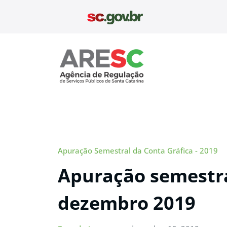
Pular
para
o
conteúdo
Aresc
Apuração Semestral da Conta Gráfica - 2019
Apuração semestra
dezembro 2019