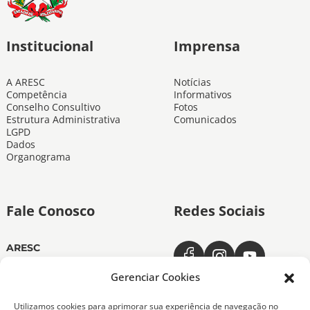
Institucional
Imprensa
A ARESC
Notícias
Competência
Informativos
Conselho Consultivo
Fotos
Estrutura Administrativa
Comunicados
LGPD
Dados
Organograma
Fale Conosco
Redes Sociais
ARESC
Dias úteis das 11h às 19h
(48) 3665-4350
Gerenciar Cookies
ARESC Ouvidoria
Utilizamos cookies para aprimorar sua experiência de navegação no