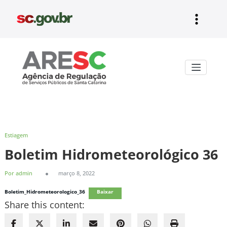
Pular
para
o
conteúdo
Aresc
Estiagem
Boletim Hidrometeorológico 36
Por admin
março 8, 2022
Boletim_Hidrometeorologico_36
Baixar
Share this content: